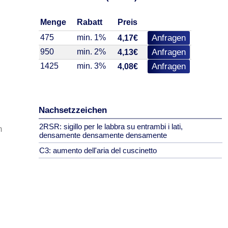
Menge
Rabatt
Preis
475
min. 1%
Anfragen
4,17€
950
min. 2%
Anfragen
4,13€
1425
min. 3%
Anfragen
4,08€
Nachsetzzeichen
2RSR: sigillo per le labbra su entrambi i lati,
n
densamente densamente densamente
C3: aumento dell'aria del cuscinetto