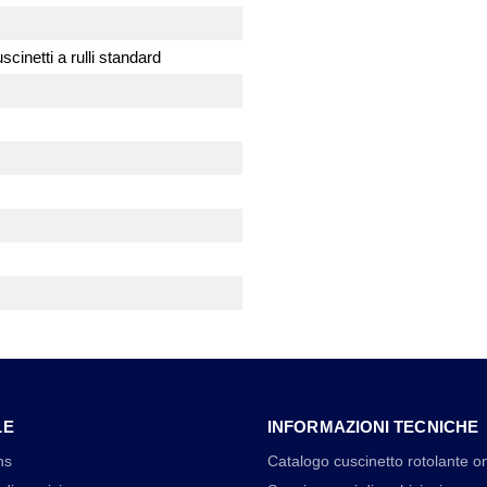
cinetti a rulli standard
LE
INFORMAZIONI TECNICHE
ns
Catalogo cuscinetto rotolante on