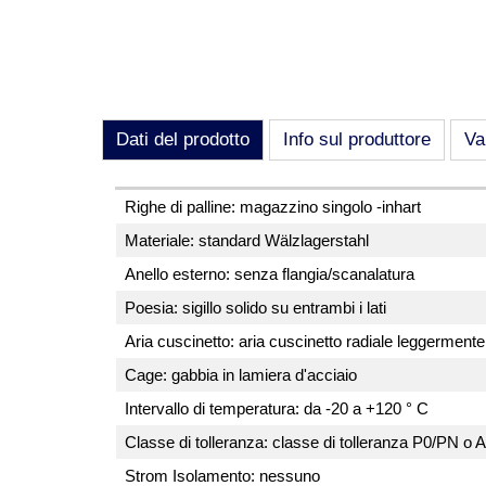
Dati del prodotto
Info sul produttore
Va
Righe di palline: magazzino singolo -inhart
Materiale: standard Wälzlagerstahl
Anello esterno: senza flangia/scanalatura
Poesia: sigillo solido su entrambi i lati
Aria cuscinetto: aria cuscinetto radiale leggermen
Cage: gabbia in lamiera d'acciaio
Intervallo di temperatura: da -20 a +120 ° C
Classe di tolleranza: classe di tolleranza P0/PN o
Strom Isolamento: nessuno