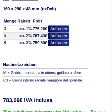
160 x 290 x 48 mm (dxDxb)
Menge
Rabatt
Preis
3
min. 1%
Anfragen
775,26€
5
min. 2%
Anfragen
767,43€
8
min. 3%
Anfragen
759,60€
Nachsetzzeichen
M = Gabbia massiccia in ottone, guidata a sfere
C3 = Gioco interno radiale maggiore del normale
783,09€ IVA inclusa
20 Articolo disponibile in magazzino. Altri su richiesta. Tempo di