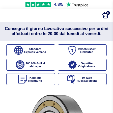
4.8/5
0
Consegna il giorno lavorativo successivo per ordini
effettuati entro le 20:00 dal lunedì al venerdì.
Standard
Verschlüsselt
Express Versand
Einkaufen
100.000 Artikel
Geprüfte
ab Lager
Originalware
Kauf auf
30 Tage
Rechnung
Rückgaberecht