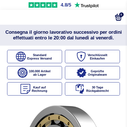
4.8/5
0
Consegna il giorno lavorativo successivo per ordini
effettuati entro le 20:00 dal lunedì al venerdì.
Standard
Verschlüsselt
Express Versand
Einkaufen
100.000 Artikel
Geprüfte
ab Lager
Originalware
Kauf auf
30 Tage
Rechnung
Rückgaberecht