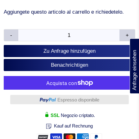
Aggiungete questo articolo al carrello e richiedetelo.
-
+
(0)
Zu Anfrage hinzufügen
Anfrage einsehen
Benachrichtigen
Altre opzioni di pagamento
Espresso disponibile
SSL
Negozio criptato.
Kauf auf Rechnung