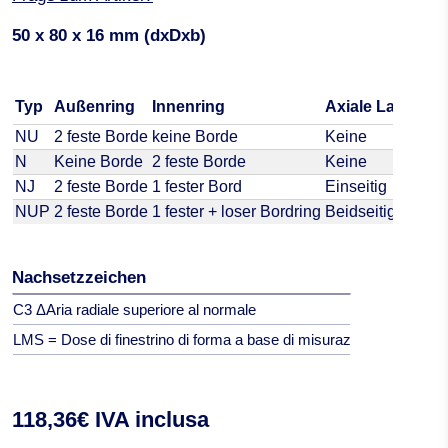
50 x 80 x 16 mm (dxDxb)
Typ
Außenring
Innenring
Axiale Lastauf
NU
2 feste Borde
keine Borde
Keine
N
Keine Borde
2 feste Borde
Keine
NJ
2 feste Borde
1 fester Bord
Einseitig
NUP
2 feste Borde
1 fester + loser Bordring
Beidseitig
Nachsetzzeichen
C3 ΔAria radiale superiore al normale
LMS = Dose di finestrino di forma a base di misurazione, in funzione
118,36€ IVA inclusa